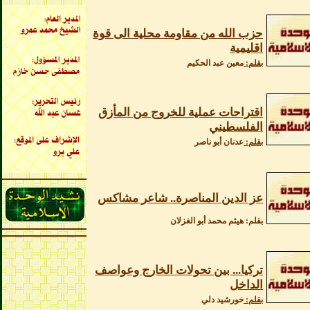
حزب الله من مقاومة محلية الى قوة
اقليمية
بقلم:
معين عبد الحكيم
اقتراحات عملية للخروج من المأزق
الفلسطيني
بقلم:
عدنان أبو ناصر
عز الدين المناصرة.. شاعر مشاكس
بقلم: هيثم محمد أبو الغزلان
تركيا... بين تحولات الخارج وعواصف
الداخل
بقلم:
خورشيد دلي