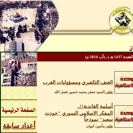
هـ
) ـ (آب 2016
م
)
العنف التكفيري ومسؤوليات الغرب
بقلم:
السيد جعفر محمد حسين فضل الله
أسلمة الغاندية!!..
المفكر الاسلامي السوري "جودت
سعيد" نموذجاً
أعداد سابقة
بقلم:
مأمون كيوان