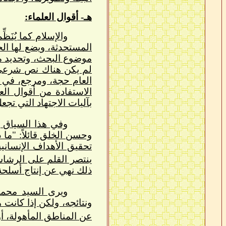
هـ- أقوال العلماء:
والإسلام كما يُنَظ
المستحدثة، ويضع لها ال
موضوع البحث، وتحديد مو
لم يكن هناك نص شرعي. م
العام حجة، ومرجع، في ت
الاستفادة من أقوال ال
بآليات الاجتهاد التي تجع
وفي هذا السياق ي
وحسن الخلق قائلاً: "ما 
تحقيق الأهداف الإنساني
ينتصر القلم على الرشاش،
ذلك نهي عن إنتاج أسلحة 
ويرى السيد محم
ونتائجه، ولكن إذا كانت 
عن المناطق المأهولة، أو