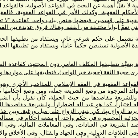
ة لا يقلُّ أهمية عن البحث في القواعد الأصولية، فالقواعد
حكام الفقهية، وكذلك الأمر في القواعد الفقهية، فالف
فقهية على قسمين، فبعضها يختص بباب واحد، كقاعدة "لا تعاد
ي تعمُّ أبواباً مختلفة من الفقه. وهناك فروق عديدة بين القو
قهية تشتمل على حكم شرعي عام، ويستفاد من تطبيقها ا
اعدة الأصولية تستبطن حكماً عاماً، ويستفاد من تطبيقها ا
هية يتعهَّد بتطبيقها المكلف العامي دون المجتهد، كقاعدة
رى حجية الثقة (حجية خبر الواحد)، فتطبيقها على مواردها و
لقواعد الفقهية في الفقه الإسلامي للمذاهب الأخرى وهو
فوائد المرجوة من وضع الشريعة جملة، ومن وضع أحكامها تف
 وللشريعة مقاصدها من حيث الجملة، كأن نقول بأن الشريعة
ه اختياراً، كما هو عبد لله اضطراراً. وللشريعة مقاصدها ا
يريد الزواج بها، كي ينبني الزواج على ميل ورغبة. وبين
لجزئية المحصورة في حكم واحد، أو بضعة أحكام في مسألة 
الشريعة في العبادات، وفي المعاملات المالية، وفي العل
في العلاقات الدولية، وفي الجهاد والقتال، وفي الأخلاق وال