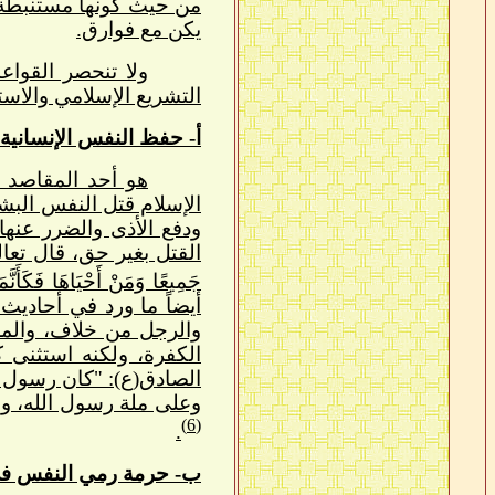
من حيث كونها مستنبطة من
يكن مع فوارق.
ولا تنحصر القواع
التشريع الإسلامي والاست
أ- حفظ النفس الإنسانية:
هو أحد المقاصد ا
الإسلام قتل النفس البشري
ودفع الأذى والضرر عنها
القتل بغير حق، قال تعالى: ﴿مِنْ أ
جَمِيعًا وَمَنْ أَحْيَاهَا فَكَأَنَّم
أيضاً ما ورد في أحاديث
والرجل من خلاف، والمع
الكفرة، ولكنه استثنى ك
الصادق(ع): "كان رسول ال
وعلى ملة رسول الله، ولا تغ
(6)
.
ب- حرمة رمي النفس في 