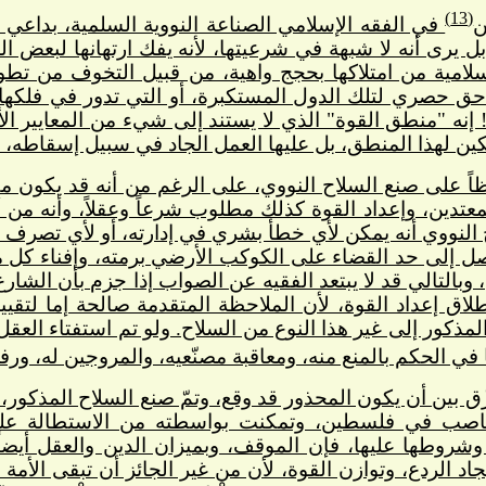
(13)
ن
في الفقه الإسلامي الصناعة النووية السلمية، بداعي ت
يرى أنه لا شبهة في شرعيتها، لأنه يفك ارتهانها لبعض ا
لإسلامية من امتلاكها بحجج واهية، من قبيل التخوف من تطو
ق حصري لتلك الدول المستكبرة، أو التي تدور في فلكها، و
إنه "منطق القوة" الذي لا يستند إلى شيء من المعايير الأ
ستكين لهذا المنطق، بل عليها العمل الجاد في سبيل إسقاطه، 
ً على صنع السلاح النووي، على الرغم من أنه قد يكون مطل
عتدين، وإعداد القوة كذلك مطلوب شرعاً وعقلاً، وأنه من
لنووي أنه يمكن لأي خطأ بشري في إدارته، أو لأي تصرف ع
صل إلى حد القضاء على الكوكب الأرضي برمته، وإفناء كل مظ
 وبالتالي قد لا يبتعد الفقيه عن الصواب إذا جزم بأن الشارع
طلاق إعداد القوة، لأن الملاحظة المتقدمة صالحة إما لتقيي
مذكور إلى غير هذا النوع من السلاح. ولو تم استفتاء الع
نا في الحكم بالمنع منه، ومعاقبة مصنّعيه، والمروجين له، و
ِق بين أن يكون المحذور قد وقع، وتمّ صنع السلاح المذكور، 
غاصب في فلسطين، وتمكنت بواسطته من الاستطالة على 
 وشروطها عليها، فإن الموقف، وبميزان الدين والعقل أيضا
جاد الردع، وتوازن القوة، لأن من غير الجائز أن تبقى الأمة 