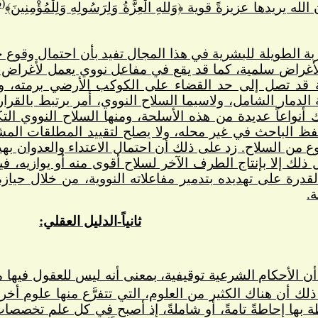
(15)
دها عزيزةً قوية ﴿وَللهِ الْعِزَّةُ وَلِرَسُولِهِ وَلِلْمُؤْمِنِينَ﴾
ربة الطويلة للبشرية في هذا المجال تفيد بأن احتمال وقوع خ
أغراض سلمية، كما قد يقع في مفاعل نووي يعمل لأغراض
 قد تصل إلى حد القضاء على الكوكب الأرضي برمته، وإف
لدمار الشامل، ولاسيما السلاح النووي، أمر يرتبط بالقر
ك أنواعاً عديدة من هذه الأسلحة، ومنها السلاح النووي 
فظ الباحث في غير محله، ولا يصلح لتقييد المطلقات المش
وع من السلاح. زد على ذلك أن احتمال الاعتداء والعدوان بهذا
ذلك إلا بإنتاج الطرف الآخر لسلاح أقوى منه أو يوازيه،
لقدرة على تهديده بتدمير مفاعلاته النووية، من خلال حياز
ة.
ثانياً-الدليل العقلي:
ن الأحكام الشرعية توقيفية، بمعنى أنه ليس للعقول فيها مسر
لك أن هناك الكثير من العلوم، التي تتفرَّع منها علوم أخ
ة بها إحاطةً تامةً، أو شاملةً، إذ أصبح في كل علم تخص