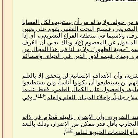
طبيعة من حوله، ولا بد له من أن يستجيب لكل القضايا
 التشريعي، فمنهج البحث الفقهي يقوم على تعيين
ف، ولاسيما في منطقة الفراغ التشريعي، أي إذا
 المنقول عن المعصوم (ع)، وذلك يعني أن العُرف
م "حجية الظهور". ولا بد لنا في هذا المجال من
ص، ومدى فهمه لدور الدين في الحياة، وإمساكه
شرية، وأن الأهداف الإنسانية لن تتحقق إلا بالعلم
هم لن يستطيعوا أن يكونوا أناساً، ولن يستطيعوا
نسانية، والحصول على الكمال العلمي، فقط عندما
(10)
 جانباً، وإخلاء الميدان للقلم والعلم"
. وفي
 الضرورة، وأن الإضرار بالبيئة مُحرَّم في ذاته
التجارب بأقل قدر ممكن من الإضرار، وذلك بالبعد
(12)
، أو الخدمات الحيوية للناس
.