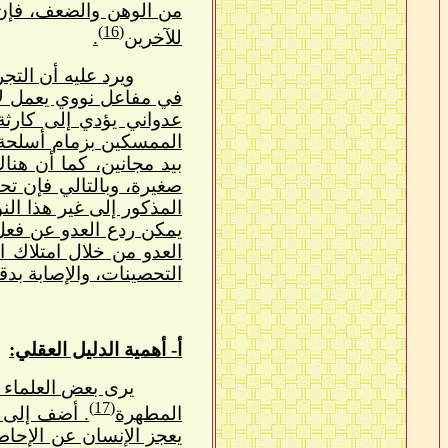
من الوهن والضعف، فإن الله يري
(16)
للآخرين
.
ويرد عليه أن التج
في مفاعل نووي يعمل ل
عدواني يؤدي إلى كارثة
الممسكين بزمام أسلحة ا
بيد مجانين، كما أن هنا
صغيرة، وبالتالي فإن تح
المذكور إلى غير هذا الن
يمكن ردع العدو عن فعل 
العدو من خلال امتلاك ا
التحصينات، والإصابة بدق
أ- أهمية الدليل العقلي:
يرى بعض العلماء أ
(17)
المطهرة
. أضف إلى ذ
يعجز الإنسان عن الإحاط