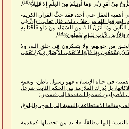
(18)
مْرِ رَبِّي وَمَا أُوتِيتُمْ مِنَ الْعِلْمِ إِلا قَلِيلاً﴾
.
ى أهمية العقل على أحد، فقد حثَّ القرآن الكريم-
رفوا الله من خلال ذلك، قال تعالى: ﴿إِنَّ فِي
ُ النَّاسَ وَمَا أَنْزَلَ اللهُ مِنَ السَّمَاءِ مِنْ مَاءٍ فَأَحْيَا بِهِ
(19)
ءِ وَالأَرْضِ لآَيَاتٍ لِقَوْمٍ يَعْقِلُونَ﴾
.
لخلق من حولهم، ولا يتفكرون في خلق الله، ولا
يَسْمَعُونَ بِهَا فَإِنَّهَا لا تَعْمَى الأَبْصَارُ وَلَكِنْ تَعْمَى
 أهميته في حياة الإنسان، فهو رسول باطن، ونعمة
كاتها، بل يُدرك الملازمة بين الحكم الثابت شرعاً،
أن الأصوليين قسموا المقدمة إلى قسمين:
 ومثالها الاستطاعة بالنسبة إلى الحج، والبلوغ،
لنسبة إليها مطلقاً، فلا بد من تحصيلها كمقدمة