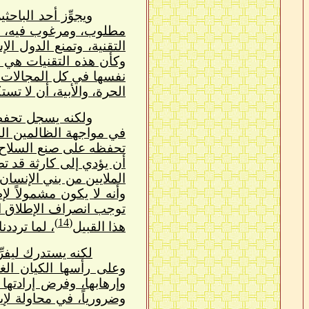
ويجوِّز أحد الباحثي
مطلوب، ومرغوب فيه، بل 
التقنية، وتمنع الدول ا
وكأن هذه التقنيات هي ح
نفسها في كل المجالات! 
الحرة، والأبية، أن لا ت
ولكنه يسجل تحفظا
في مواجهة الظالمين الم
تحفظه على صنع السلاح ا
أن يؤدي إلى كارثة قد ت
الملايين من بني الإنسان،
وأنه لا يكون مشمولاً لإ
توجب انصراف الإطلاق ال
(14)
هذا القبيل
، لما تردد
لكنه يستدرك ليفرّ
وعلى رأسها الكيان ال
وإرهابها، وفرض إرادتها
وضرورياً، في محاولة لإي