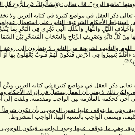
ماهية الروح"، قال تعالى: ﴿وَيَسْأَلُونَكَ عَنِ الرُّوحِ قُلِ الرُّوحُ مِنْ أَ
 تعالى ذكر العقل في مواضع كثيرة في كتابه العزيز. ولا تخف
استنباط الأحكام الشرعية- الناس على استعمال عقولهم، ليع
ْتِلَافِ اللَّيْلِ وَالنَّهَارِ وَالْفُلْكِ الَّتِي تَجْرِي فِي الْبَحْرِ بِمَا يَنْفَع
هَا مِنْ كُلِّ دَابَّةٍ وَتَصْرِيفِ الرِّيَاحِ وَالسَّحَابِ الْمُسَخَّرِ بَيْنَ السَّمَا
 اللوم والتأنيب لشريحة من الناس لا ينظرون إلى روعة ا
ْ يَسِيرُوا فِي الأَرْضِ فَتَكُونَ لَهُمْ قُلُوبٌ يَعْقِلُونَ بِهَا أَوْ آَذَانٌ 
(20)
﴾
.
 تعالى ذكر العقل في مواضع كثيرة في كتابه العزيز، وبيَّن
، ولكن ذلك لا يعني أن العقلَ يستقلُّ في إدراك الأحكام وملا
ي آخر، كحكمه بالملازمة بين الواجب ومقدمته. ونلفت إلى 
بية، وهي ما يتوقف عليها نفس الوجوب، بأن تكون شرطاً له،
تكليف، ويسمى الواجب بالنسبة إليها، الواجب المشروط.
ودية، وهي ما يتوقف عليها وجود الواجب، فيكون الوجوب با
(21)