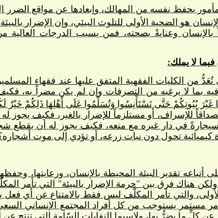
ر بحفظ نفسه من المهالك، وإبعادها عن مواقع الضرر الكبير، لقوله تع
نسان هو الضحية الأولى للتلوث البيئي، وإن الإضرار بالبيئة 
 بالإنسان وعنايةً بصحته، فمن يسبب الدرجات العالية م
يما لا يملك:
ُعَدُّ من الكليات الفقهية المتفق عليها عند فقهاء المسل
 بما لا يرغبه من التصرفات وإن لم يكن مضراً به، فكيف إذا كا
ًا غَيْرَ بُيُوتِكُمْ حَتَّى تَسْتَأْنِسُوا وَتُسَلِّمُوا عَلَى أَهْلِهَا ذَلِكُمْ خَيْرٌ لَكُ
صداقاً للإسراف، أو مستلزماً للإضرار بالغير، فكيف يجوز له
ِن سيجارةً في دار غيره مع منعه، فكيف يجوز له أن يقطع شجر
كيميائية تحول دون نبات زرعه، أو تؤدي إلى موت أشجاره؟
 أتباعه تقدير البيئة المحيطة بالإنسان، ورعايتها، وحفظه
لكن هناك فرق بين "حرمة الإضرار بالبيئة" التي تأمر المكل
أولى، والتي تأمر المكلَّف ليس فقط بالامتناع عن أي فعل 
 أمر مستمر يستوجب من كل أفراد المجتمع الإنساني السع
د عن كلِّ ما يضرُّ بها، ولاسيما النفايات السّامة التي تنتج عن 