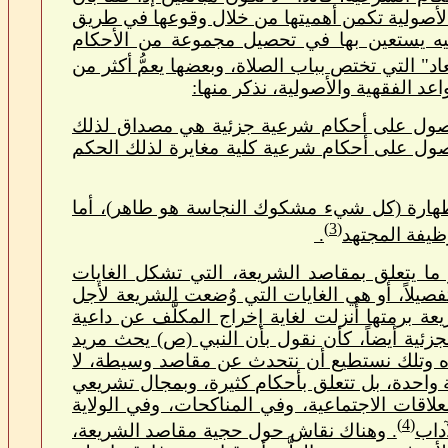
 الأصولية تكمن أهميتها من خلال وقوعها في طريق
قيه يستعين بها في تحصيل مجموعة من الأحكام
" التي تختص بباب الصلاة، وبعضها يعمُّ أكثر من
اعد الفقهية والأصولية، نذكر منها:
لحصول على أحكام شرعية جزئية هي مصداق لذلك
لحصول على أحكام شرعية كلية مغايرة لذلك الحكم
 الطهارة (كل شيء مشكوك النجاسة هو طاهر)، أما
(3)
ظيفة المجتهد
.
 ما يتعلق بمقاصد الشريعة، التي تشكل الغايات
صيلاً، أو هي الغايات التي وُضعت الشريعة لأجل
 برمتها أُنزلت لغاية إخراج المكلَّف عن داعية
لجزئية أيضاً، كأن نقول بأن النبي (ص) يحث مريد
 هذه وتلك نستطيع أن نتحدث عن مقاصد وسيطة، لا
واحدة، بل تتعلق بأحكام كثيرة، وبمجال تشريعي
اقات الاجتماعية، وفي المناكحات، وفي الولاية
(4)
آداب
. وهناك نقاش حول حجية مقاصد الشريعة،