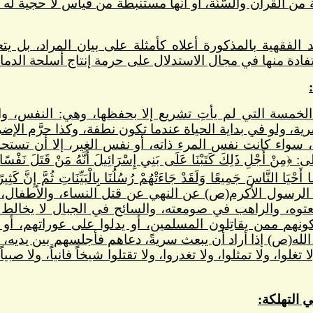
 القرآن والسُّنَّة، أو أنها مستنبطة من قياس لا حجية له 
د الفقهية بالمذكورة أعلاه كأمثلة على بيان المراد، بل ي
فادة منها في مجال الاستدلال على حرمة إنتاج أسلحة الدمار
لخمسة التي لم يأتِ تشريع إلا بحفظها، وهي: النفس، والد
ة، ولو في بداية الحياة عندما تكون نطفة، وكذا حرَّم الإضرار
، سواء كانت نفس المرء ذاته، أو نفس الغير، إلا أن تست
َجْلِ ذَلِكَ كَتَبْنَا عَلَى بَنِي إِسْرَائِيلَ أَنَّهُ مَنْ قَتَلَ نَفْسًا بِغَ
َا أَحْيَا النَّاسَ جَمِيعًا وَلَقَدْ جَاءَتْهُمْ رُسُلُنَا بِالْبَيِّنَاتِ ثُمَّ إِنَّ 
 الرسول الأكرم(ص) عن النهي عن قتل النساء، والأطفال، 
توه، والراهب في صومعته، والسائح في الجبال لا يخالط
ونهم ممن يقاتِلون المسلمين، أو يدلوا على عوراتهم، أو 
له(ص) إذا أراد أن يبعث سريةً، دعاهم فأجلسهم بين يديه، ث
لوا، ولا تمثلوا، ولا تغدروا، ولا تقتلوا شيخاً فانياً، ولا صبيا
التهلكة: