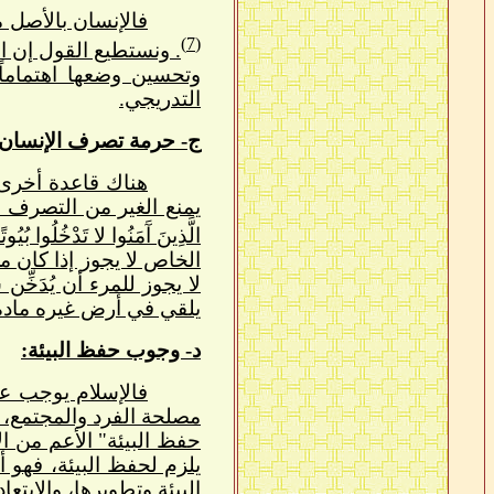
فالإنسان بالأصل مأمو
(7)
. ونستطيع القول إن الإ
وتحسين وضعها اهتماماً
التدريجي.
ج- حرمة تصرف الإنسان ف
هناك قاعدة أخرى ت
يمنع الغير من التصرف فيه
الَّذِينَ آَمَنُوا لا تَدْخُلُوا بُيُوت
الخاص لا يجوز إذا كان م
لا يجوز للمرء أن يُدَخّ
يلقي في أرض غيره مادة 
د- وجوب حفظ البيئة:
فالإسلام يوجب على
مصلحة الفرد والمجتمع، و
حفظ البيئة" الأعم من ال
يلزم لحفظ البيئة، فهو
البيئة وتطويرها، والابتعا