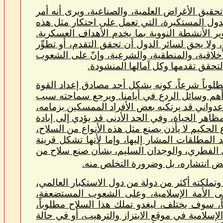
حقيق الأغراض العلمية، والصناعية، ويرى أنه أمر
لدول المستكبرة، التي تعمل على احتكار مثل هذه
ير الأنشطة النووية بما يخدم الأهداف العسكرية.
لا يحق لسائر الدول أن تحقق التقدم، أو تطوِّر
خلاقية، والمنطقية، والشرعية، وإنّ على الشعوب
لتحقق تقدمها وكل آمالها المنشودة.
وباً شرعاً، كونه يشكل أحد مصادق إعداد القوة
 أهم وسائل الردع في أيامنا. ويرجع سماحته سبب
دواني قد يرتكبه بعض الأفراد الممسكين بزمامه،
اهر الحياة، وفي الحد الأدنى قد يؤدي إلى إبادة
 الحكيم لا يأذن بصنع مثل هذه الأنواع من السلاح،
د المطلقات المشار إليها، وإما لأنها تشكل قرينة
قل الفطري، والوجدان السليم، بشأن صنع سلاح من
رفض انتشاره، بل وضرورة التخلص منه.
وتملكته أكثر من دولة من دول الاستكبار العالمي،
الأمة الإسلامية، وعلى الشعوب المستضعفة،
ً، سوف يختلف، ليغدو تملك هذا السلاح مطلوباً،
الإسلامية في موقع الابتزاز والترهيب، أو في حالة