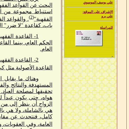
علي يوسف الموسوي
البحث عن القواعد الفقهي
استنباط مجموعة من الأ
الإشراف على الموقع:
علي برو
(2)
الفقهية"
. والقواعد ال
باب، كقاعدة "لا ضرر" الت
للمراسلة
1- القاعدة الف
الحكم العام، بينما الق
العام.
2- القاعدة الفق
القاعدة الأصولية مثل كب
وهناك ما يقابل ا
المستهدفة والنتائج وال
تحقيقها لمصلحة العباد.
هواه، حتى يكون عبداً لل
الزواج أن ينظر إلى من 
هي بالشاملة، ولا هي با
كامل، فنتحدث عن مقاصد 
العامة، وفي العقوبات، و