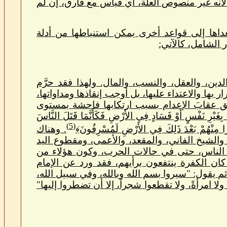
لأنه غير منصوص العلَّة، أي قياس مع فارق، إن لم
تعداها إلى قواعد أخرى يمكن استنباطها من أدلة
 الشامل، كالآتي:
ين، والعقل، والنسب، والمال. ولهذا فقد حرَّم
 بها والاعتداء عليها، بل أوجب إنقاذها ومداواتها،
حق عقابَ الإعدام بسبب ارتكابها فاحشة بمستوى
يْرِ نَفْسٍ أَوْ فَسَادٍ فِي الأَرْضِ فَكَأَنَّمَا قَتَلَ النَّاسَ
(5)
كَثِيرًا مِنْهُمْ بَعْدَ ذَلِكَ فِي الأَرْضِ لَمُسْرِفُونَ﴾
. وهناك
والشيخ الفاني، والمقعد، والأعمى، ومقطوع اليد
 الناس، حتى في حالات الحرب، وكون هؤلاء من
كان الكفرة ينتفعون برأيهم، فقد ورد عن الإمام
م يقول: "سيروا بسم الله وبالله، وفي سبيل الله،
ً ولا امرأةً، ولا تقطعوا شجراً، إلا أن تضطروا إليها"