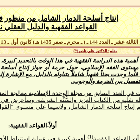
إنتاج أسلحة الدمار الشامل من منظور 
القواعد الفقهية والدليل العقلي نم
الثالثة
عشر ـ العدد
4 ـ (
4
1
ـ محرم
ـ صفر 1435 هـ
)
كانون أول
ـ 201
3
بقلم: الدكتور علي ناصر(*)
 أهمية هذه الدراسة الفقهية في هذا الوقت بالتحديد كبيرة، ل
مستوى الفقه الإسلامي، حول حرمة أو جواز إنتاج أسلحة ا
ا وجدت بحثاً فقهياً شاملاً يتناوله بالدليل، مع الإشارة 
تفصيل بين الحرمة والوجوب.
 في العدد السابق من مجلة الوحدة الإسلامية معالجة المن
نقلية من الكتاب العزيز والسُّنَّة الشريفة، وسأعرض في ه
م إنتاج أسلحة الدمار الشامل، ولاسيما على مستوى "القواعد
أولاً-القواعد الفقهية:
(1)
ن للقواعد الفقهية
أهمية كبيرة في عملية استنباط الأحكام