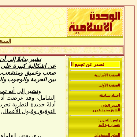
السنة
نشير بدايةً إلى أن
تصدر عن تجمع العلماء المسلمين في لبنان
عن إشكالية كبيرة على 
صعب وعميق ومتشعب، قلَّم
الصفحة الأساسية
بين الحرمة والوجوب وال
الصفحة الأولى
ونشير إلى أنه تمت
أعـداد سـابـقة
الشامل، وقد عرضت أدلة 
أدلةً جديدة لنظرية تحري
المدير العام:
الشيخ محمد عمرو
التوفيق وقبول الأعمال.
رئيس التحرير:
غسان عبد الله
يرى بعض العلماء أ
المدير المسؤول: