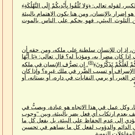
الى: ﴿وَلا تُلْقُوا بِأَيْدِيكُمْ إِلَى التَّهْلُكَةِ﴾
هو إضرار بالإنسان، ومن هنا يكون الاهتمام بالبيئة
ن التلوث البيئي، فهو يحكم على الناس بالموت
مين، إذ إن للإنسان سلطنة على ملكه، ومن حقه أن
ن مضراً به، ومؤذياً له؟ قال تعالى: ﴿يَا أَيُّهَا
(8)
مْ لَعَلَّكُمْ تَذَكَّرُونَ﴾
. إن تصرُّف الإنسان في ملكه
 الإسراف أو تسبب الضَّرر في ملك غيره؟ وإذا كان
 الغير، أو يرمي النفايات في داره، أو بستانه، أو
ا، وكل عمل في هذا الاتجاه هو عبادة، ويصبُّ في
َّف بعدم ارتكاب أي فعل يضر بالبيئة، وبين "وجوب
يؤدي إلى عدم الحفاظ على البيئة، بل بفعل كل ما
ي الدائم والدؤوب لفعل كل ما يساهم في تحسين
المفاعلات النووية.