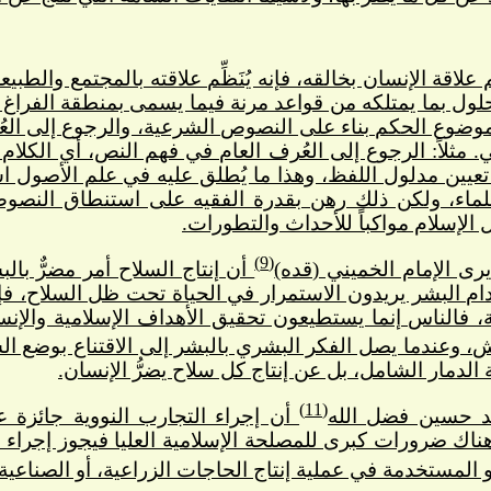
ِّم علاقة الإنسان بخالقه، فإنه يُنَظِّم علاقته بالمجتمع وال
حلول بما يمتلكه من قواعد مرنة فيما يسمى بمنطقة الفراغ
ضوع الحكم بناء على النصوص الشرعية، والرجوع إلى العُر
ثلاً: الرجوع إلى العُرف العام في فهم النص، أي الكلام
عيين مدلول اللفظ، وهذا ما يُطلق عليه في علم الأصول اس
علماء، ولكن ذلك رهن بقدرة الفقيه على استنطاق النصو
ل الإسلام مواكباً للأحداث والتطورات.
(9)
رى الإمام الخميني (قده)
أن إنتاج السلاح أمر مضرٌّ بالب
دام البشر يريدون الاستمرار في الحياة تحت ظل السلاح، فإن
ة، فالناس إنما يستطيعون تحقيق الأهداف الإسلامية والإ
 وعندما يصل الفكر البشري بالبشر إلى الاقتناع بوضع السلاح
الدمار الشامل، بل عن إنتاج كل سلاح يضرُّ الإنسان.
(11)
د حسين فضل الله
أن إجراء التجارب النووية جائزة عند
هناك ضرورات كبرى للمصلحة الإسلامية العليا فيجوز إجراء 
 المستخدمة في عملية إنتاج الحاجات الزراعية، أو الصناعية