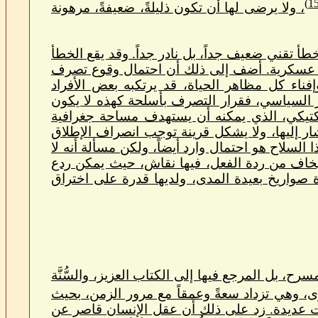
، ولا يرضى لها أن تكون ذليلةً، ضعيفةً، مرهونة
طأ تقني ضعيف جداً، بل نادر جداً. وقد يقع الخطأ
 عسكرية. أضف إلى ذلك أن احتمال وقوع تصرف
ناء كل مظاهر الحياة، قد يرتكبه بعض الأفراد
ار السياسي، فقرار التصرف بأسلحة كهذه لا يكون
التكتيكي، الذي يمكنه أن يستهدف مساحة جغرافية
ار إليها، ولا يشكل قرينة توجب انصراف الإطلاق
 السلاح هو احتمال وارد أيضاً، ولكن مسألة أنه لا
 فيخاف من ردة الفعل، فيها نقاش، حيث يمكن ردع
ة صواريخ بعيدة المدى، ولديها قدرة على اختراق
ح، بل المرجع فيها إلى الكتاب العزيز، والسُّنَّة
رى، وهي تزداد سعةً وعمقاً مع مرور الزمن، بحيث
صات عديدة. زد على ذلك أن عقل الإنسان قاصر عن