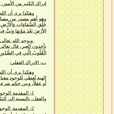
إدراك الكثير من الأمور، ومنها "
وهكذا نرى أن الله
وهو أهم مصدر من مصادر 
خَلْقِ السَّمَاوَاتِ وَالأَرْضِ وَاخ
الأَرْضَ بَعْدَ مَوْتِهَا وَبَثَّ فِي
ويوجه الله تعالى
يأخذون العِبر، قال تعالى: ﴿أَفَلَم
الْقُلُوبُ الَّتِي فِي الصُّدُورِ
ب- الإدراك العقلي:
وهكذا نرى أن الله
إلهية تُعطي للوجود معناه
أو عقلاً، وبين حكم شرع
1- المقدمة الوجو
والعقل، بالنسبة إلى ال
2- المقدمة الوج